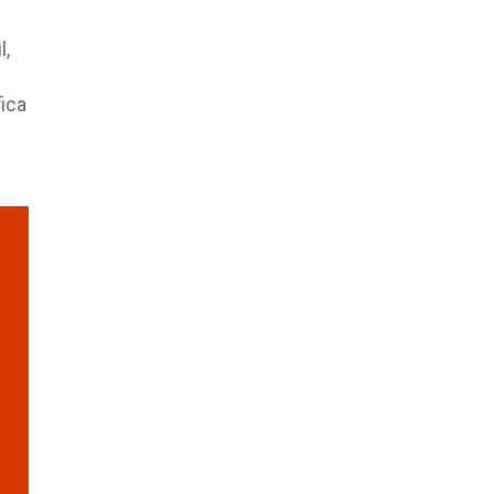
l,
ica