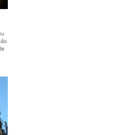
eu
ção
de