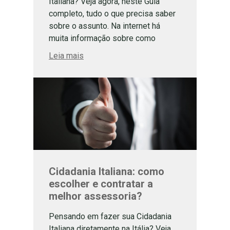
Italiana? Veja agora, neste Guia
completo, tudo o que precisa saber
sobre o assunto. Na internet há
muita informação sobre como
conseguir a Cidadania Italiana. Mas
Leia mais
nem toda essa informação é clara e
completa o suficiente. Assim, muitas
pessoas deixam de fazer seu
processo de […]
Cidadania Italiana: como
escolher e contratar a
melhor assessoria?
Pensando em fazer sua Cidadania
Italiana diretamente na Itália? Veja